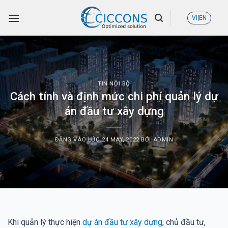
Skip
VI
|
EN
to
content
TIN NỘI BỘ
Cách tính và định mức chi phí quản lý dự
án đầu tư xây dựng
ĐĂNG VÀO LÚC
24 MAY, 2022
BỞI
ADMIN
Khi quản lý thực hiện
dự án đầu tư xây dựng
, chủ đầu tư,