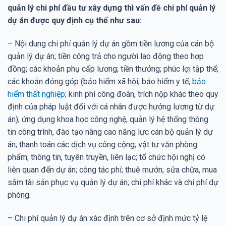
quản lý chi phí đầu tư xây dựng thì vấn đề chi phí quản lý
dự án được quy định cụ thể như sau:
– Nội dung chi phí quản lý dự án gồm tiền lương của cán bộ
quản lý dự án; tiền công trả cho người lao động theo hợp
đồng; các khoản phụ cấp lương; tiền thưởng; phúc lợi tập thể;
các khoản đóng góp (bảo hiểm xã hội; bảo hiểm y tế;
bảo
hiểm thất nghiệp
; kinh phí công đoàn, trích nộp khác theo quy
định của pháp luật đối với cá nhân được hưởng lương từ dự
án); ứng dụng khoa học công nghệ, quản lý hệ thống thông
tin công trình, đào tạo nâng cao năng lực cán bộ quản lý dự
án; thanh toán các dịch vụ công cộng; vật tư văn phòng
phẩm; thông tin, tuyên truyền, liên lạc; tổ chức hội nghị có
liên quan đến dự án; công tác phí; thuê mướn; sửa chữa, mua
sắm tài sản phục vụ quản lý dự án; chi phí khác và chi phí dự
phòng.
– Chi phí quản lý dự án xác định trên cơ sở định mức tỷ lệ