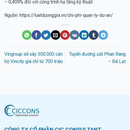
– 0,409% đối với công trình hạ tầng kỹ thuật.
Nguồn: https://luatduonggia.vn/chi-phi-quan-ly-du-an/
Vingroup sẽ xây 300.000 căn
Tuyến đường sắt Phan Rang
hộ Vincity giá chỉ từ 700 triệu
– Đà Lạt
CÔNG TY CỔ PHẦN CIC.CONSULTANT